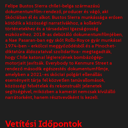
Felipe Bustos Sierra chilei-belga származású
dokumentumfilm-rendező, producer és vágó, aki
Skóciában él és alkot. Bustos Sierra munkássága erősen
kötődik a közösségi narratívákhoz, a kollektív
történetekhez és a társadalmi igazságosság
eszközeihez. 2018-as debütáló dokumentumfilmjében,
a Nae Pasaran-ban egy skót Rolls-Royce gyár munkásai
1974-ben – erkölcsi meggyőződésből és a Pinochet-
diktatúra áldozataival szolidarítva– megtagadták,
hogy Chile katonai légierejének bombázógép-
motorjait javítsák. Everybody to Kenmure Street a
rendező második egészestés dokumentumfilmje,
amelyben a 2021-es skóciai polgári ellenállás
eseményeit tárja fel közvetlen tanúvallomások,
közösségi felvételek és rekonstruált jelenetek
segítségével, miközben a kamerát nemcsak kívülálló
narrátorként, hanem résztvevőként is kezeli.
Vetítési Időpontok