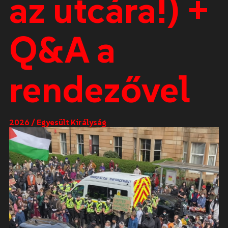
az utcára!) +
Q&A a
rendezővel
2026 / Egyesült Királyság