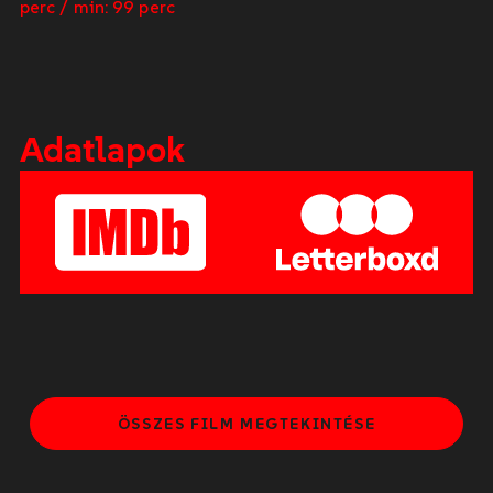
perc / min: 99 perc
Adatlapok
ÖSSZES FILM MEGTEKINTÉSE