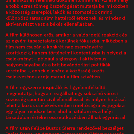
a több ezres tömeg összefogását mutatja be, miközben
a közösség szereplői, lakók és szomszédok mind
különböző társadalmi háttérből érkeznek, és mindenki
aktívan részt vesz a békés ellenállásban.
A film különösen erős, amikor a valós idejű reakciók és
az egyéni tapasztalatok kerülnek fókuszba, miközben a
film nem csupán a konkrét nap eseményeire
szorítkozik, hanem történelmi kontextusba is helyezi a
cselekményt – például a glasgow-i aktivizmus
hagyományaiba és a brit bevándorlási politikák
kereteibe –, ennek ellenére a közösség közös
cselekvésének ereje marad a film szívében.
A film egyszerre inspiráló és figyelemfelkeltő:
megmutatja, hogyan reagálhat egy sokszínű városi
közösség spontán civil ellenállással, és milyen hatással
lehet a közös cselekvés emberi méltóságra és jogokra
egy olyan rendszerben, ahol a hatalom és a helyi
társadalom értékei összeütközésben állnak egymással.
A film után Felipe Bustos Sierra rendezővel beszélget
Szalai Barna, az Amnesty International Magyarország