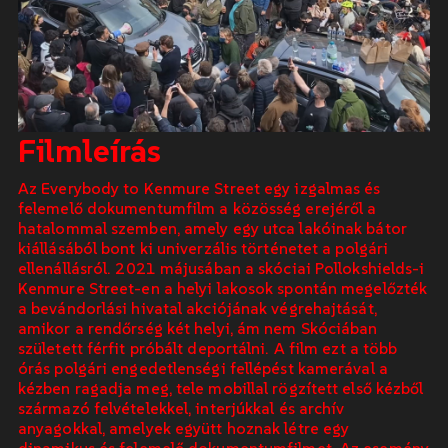
Filmleírás
Az Everybody to Kenmure Street egy izgalmas és
felemelő dokumentumfilm a közösség erejéről a
hatalommal szemben, amely egy utca lakóinak bátor
kiállásából bont ki univerzális történetet a polgári
ellenállásról. 2021 májusában a skóciai Pollokshields-i
Kenmure Street-en a helyi lakosok spontán megelőzték
a bevándorlási hivatal akciójának végrehajtását,
amikor a rendőrség két helyi, ám nem Skóciában
született férfit próbált deportálni. A film ezt a több
órás polgári engedetlenségi fellépést kamerával a
kézben ragadja meg, tele mobillal rögzített első kézből
származó felvételekkel, interjúkkal és archív
anyagokkal, amelyek együtt hoznak létre egy
dinamikus és felemelő dokumentumfilmet. Az esemény